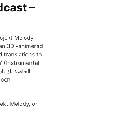
dcast –
jekt Melody.
 en 3D -animerad
d translations to
 (Instrumental
 och
jekt Melody, or