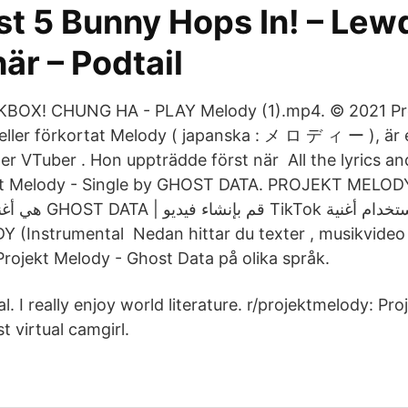
t 5 Bunny Hops In! – Lew
är – Podtail
KBOX! CHUNG HA - PLAY Melody (1).mp4. © 2021 Pro
 eller förkortat Melody ( japanska : メ ロ デ ィ ー ), är
ller VTuber . Hon uppträdde först när All the lyrics an
kt Melody - Single by GHOST DATA. PROJEKT MELODY
(Instrumental Nedan hittar du texter , musikvideo
Projekt Melody - Ghost Data på olika språk.
. I really enjoy world literature. r/projektmelody: Pro
st virtual camgirl.