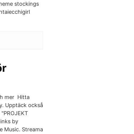
 meme stockings
taiecchigirl
ör
ch mer Hitta
dy. Upptäck också
 to "PROJEKT
inks by
e Music. Streama