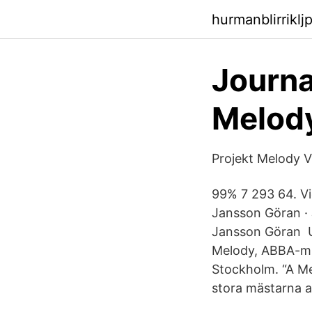
hurmanblirrikl
Journa
Melod
Projekt Melody 
99% 7 293 64. Vi
Jansson Göran · 
Jansson Göran Up
Melody, ABBA-mu
Stockholm. “A Me
stora mästarna a