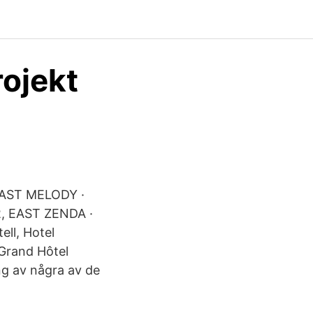
rojekt
 EAST MELODY ·
62, EAST ZENDA ·
ll, Hotel
Grand Hôtel
ng av några av de