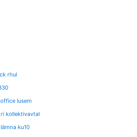
ck rhul
 330
 office lusem
ri kollektivavtal
 lämna ku10