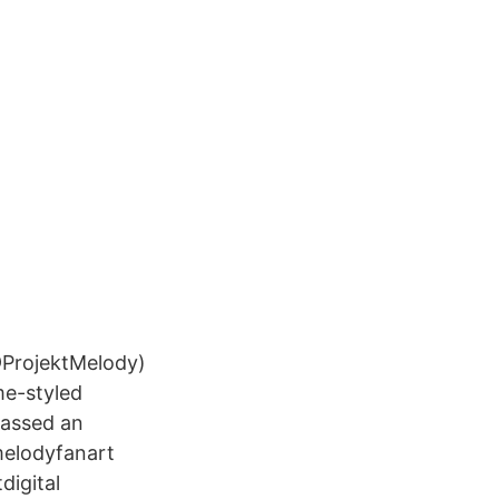
@ProjektMelody)
me-styled
massed an
tmelodyfanart
digital