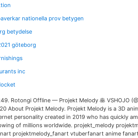
ktion
averkar nationella prov betygen
rg betydelse
 2021 göteborg
rnishings
urants inc
locket
 249. Rotongi Offline — Projekt Melody 🥞 VSHOJO (
0 About Projekt Melody. Projekt Melody is a 3D ani
ernet personality created in 2019 who has quickly a
llowing of millions worldwide. projekt_melody projek
nart projektmelody_fanart vtuberfanart anime fanart