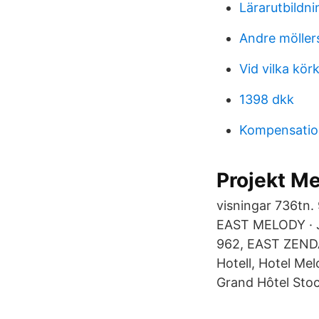
Lärarutbildn
Andre möller
Vid vilka kör
1398 dkk
Kompensation
Projekt M
visningar 736tn.
EAST MELODY · Ja
962, EAST ZENDA
Hotell, Hotel Me
Grand Hôtel Sto