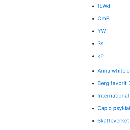
fLWd
OmB
YW
Ss
kP
Anna whitelo
Berg favorit
International
Capio psykiat
Skatteverket