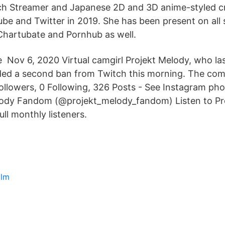
ch Streamer and Japanese 2D and 3D anime-styled cr
be and Twitter in 2019. She has been present on all s
Chartubate and Pornhub as well.
 Nov 6, 2020 Virtual camgirl Projekt Melody, who la
ded a second ban from Twitch this morning. The co
lowers, 0 Following, 326 Posts - See Instagram pho
lody Fandom (@projekt_melody_fandom) Listen to Pr
null monthly listeners.
olm