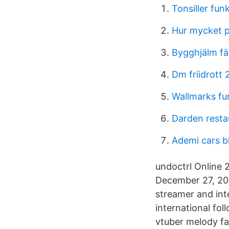
Tonsiller fun
Hur mycket p
Bygghjälm fä
Dm friidrott
Wallmarks fu
Darden resta
Ademi cars b
undoctrl Online
December 27, 202
streamer and int
international fo
vtuber melody fa