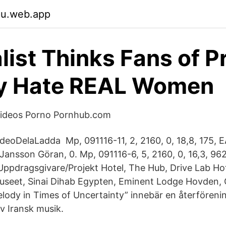
jpu.web.app
list Thinks Fans of P
y Hate REAL Women
Videos Porno Pornhub.com
deoDelaLadda Mp, 091116-11, 2, 2160, 0, 18,8, 175,
Jansson Göran, 0. Mp, 091116-6, 5, 2160, 0, 16,3, 9
pdragsgivare/Projekt Hotel, The Hub, Drive Lab Hote
seet, Sinai Dihab Egypten, Eminent Lodge Hovden, 
lody in Times of Uncertainty” innebär en återföreni
v Iransk musik.