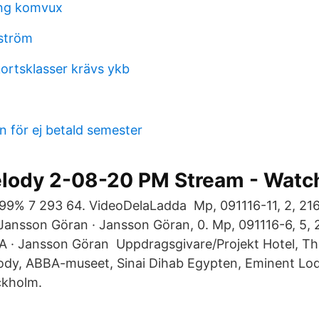
ing komvux
ström
kortsklasser krävs ykb
 för ej betald semester
elody 2-08-20 PM Stream - Watc
 99% 7 293 64. VideoDelaLadda Mp, 091116-11, 2, 2160
nsson Göran · Jansson Göran, 0. Mp, 091116-6, 5, 21
 · Jansson Göran Uppdragsgivare/Projekt Hotel, Th
lody, ABBA-museet, Sinai Dihab Egypten, Eminent L
ckholm.