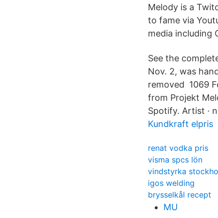
Melody is a Twit
to fame via Youtu
media including 
See the complete
Nov. 2, was han
removed 1069 Fol
from Projekt Me
Spotify. Artist · 
Kundkraft elpris
renat vodka pris
visma spcs lön
vindstyrka stockh
igos welding
brysselkål recept
MU