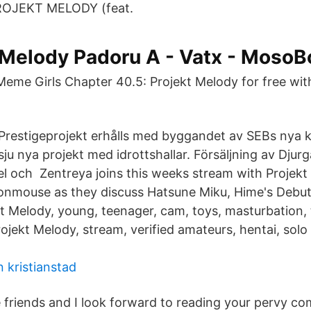
 PROJEKT MELODY (feat.
Melody Padoru A - Vatx - MosoB
me Girls Chapter 40.5: Projekt Melody for free with
Prestigeprojekt erhålls med byggandet av SEBs nya k
sju nya projekt med idrottshallar. Försäljning av Dju
 och Zentreya joins this weeks stream with Projekt
Ironmouse as they discuss Hatsune Miku, Hime's Debut,
t Melody, young, teenager, cam, toys, masturbation, 
ojekt Melody, stream, verified amateurs, hentai, solo
 kristianstad
 friends and I look forward to reading your pervy c