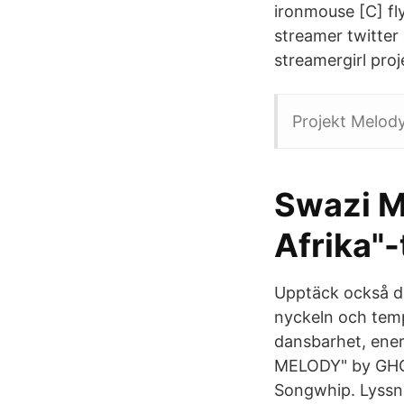
ironmouse [C] fl
streamer twitter
streamergirl proj
Projekt Melod
Swazi M
Afrika"-
Upptäck också dan
nyckeln och temp
dansbarhet, energ
MELODY" by GHOS
Songwhip. Lyssn