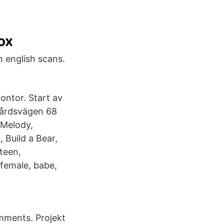
ox
 english scans.
ontor. Start av
rgårdsvägen 68
 Melody,
 Build a Bear,
teen,
 female, babe,
omments. Projekt