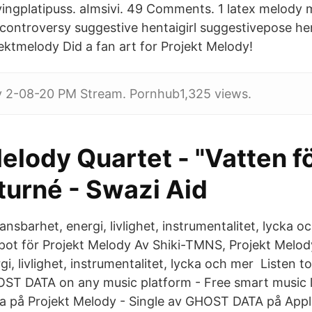
yingplatipuss. aImsivi. 49 Comments. 1 latex melody
 controversy suggestive hentaigirl suggestivepose hen
ektmelody Did a fan art for Projekt Melody!
y 2-08-20 PM Stream. Pornhub1,325 views.
elody Quartet - "Vatten f
turné - Swazi Aid
sbarhet, energi, livlighet, instrumentalitet, lycka o
ot för Projekt Melody Av Shiki-TMNS, Projekt Melo
i, livlighet, instrumentalitet, lycka och mer Listen
T DATA on any music platform - Free smart music l
a på Projekt Melody - Single av GHOST DATA på Appl