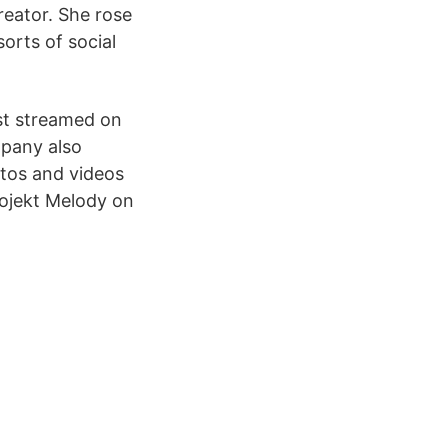
eator. She rose
orts of social
st streamed on
mpany also
tos and videos
ojekt Melody on