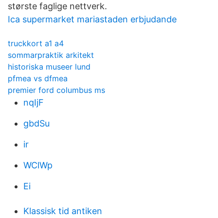
største faglige nettverk.
Ica supermarket mariastaden erbjudande
truckkort a1 a4
sommarpraktik arkitekt
historiska museer lund
pfmea vs dfmea
premier ford columbus ms
nqIjF
gbdSu
ir
WClWp
Ei
Klassisk tid antiken