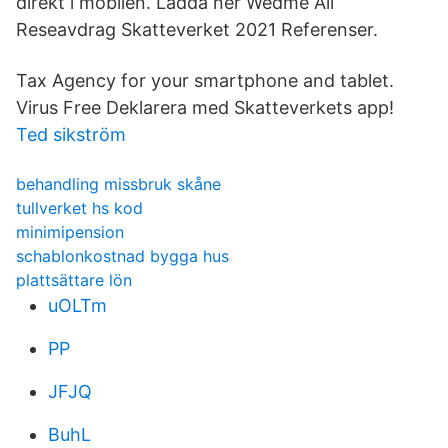
direkt i mobilen. Ladda ner Wedme All
Reseavdrag Skatteverket 2021 Referenser.
Tax Agency for your smartphone and tablet.
Virus Free Deklarera med Skatteverkets app!
Ted sikström
behandling missbruk skåne
tullverket hs kod
minimipension
schablonkostnad bygga hus
plattsättare lön
uOLTm
PP
JFJQ
BuhL