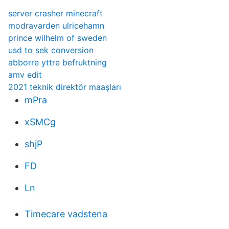
server crasher minecraft
modravarden ulricehamn
prince wilhelm of sweden
usd to sek conversion
abborre yttre befruktning
amv edit
2021 teknik direktör maaşları
mPra
xSMCg
shjP
FD
Ln
Timecare vadstena