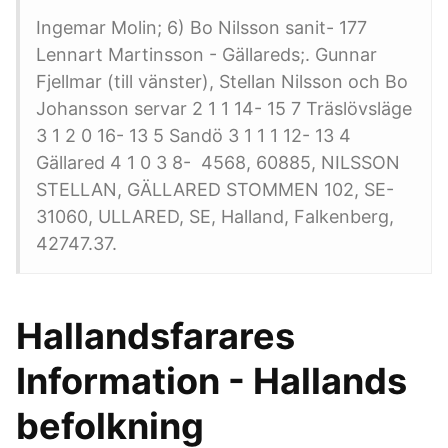
Ingemar Molin; 6) Bo Nilsson sanit- 177
Lennart Martinsson - Gällareds;. Gunnar
Fjellmar (till vänster), Stellan Nilsson och Bo
Johansson servar 2 1 1 14- 15 7 Träslövsläge
3 1 2 0 16- 13 5 Sandö 3 1 1 1 12- 13 4
Gällared 4 1 0 3 8- 4568, 60885, NILSSON
STELLAN, GÄLLARED STOMMEN 102, SE-
31060, ULLARED, SE, Halland, Falkenberg,
42747.37.
Hallandsfarares
Information - Hallands
befolkning