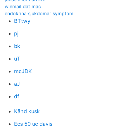
winmail dat mac
endokrina sjukdomar symptom
BTtwy
pj
bk
uT
mcJDK
aJ
df
Känd kusk
Ecs 50 uc davis